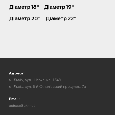
Діаметр 18"
Діаметр 19"
Діаметр 20"
Діаметр 22"
Адреса:
м. Львів, вул. Шевченка, 154В
м. Львів, вул. 5-й Скнилівський провулок, 7а
Email:
autoax@ukr.net