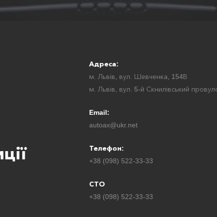
Адреса:
м. Львів, вул. Шевченка, 154В
м. Львів, вул. 5-й Скнилівський провул
Email:
autoax@ukr.net
ції
Телефон:
+38 (098) 522-33-33
СТО
+38 (098) 522-33-33