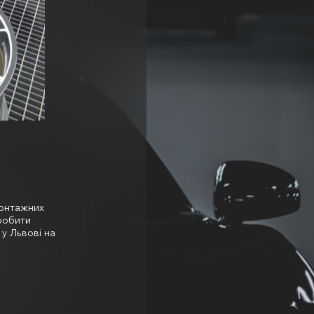
онтажних
робити
у Львові на