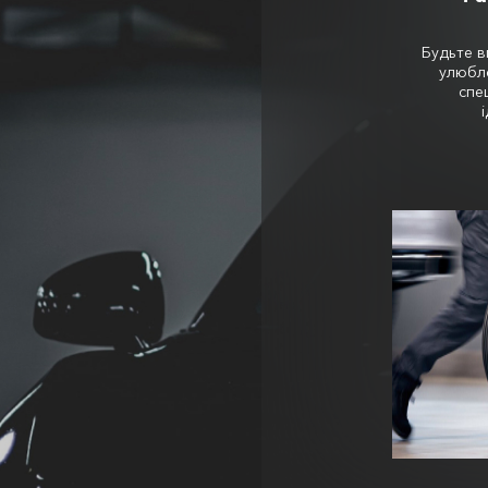
Будьте в
улюбле
спе