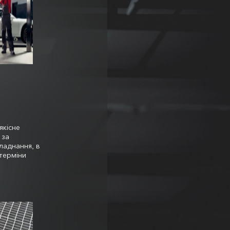
якісне
 за
ладнання, в
терміни