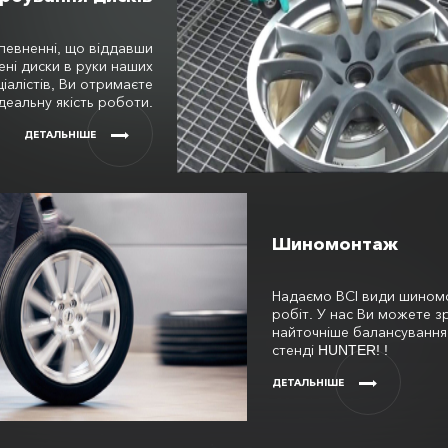
певненні, що віддавши
ні диски в руки наших
ціалістів, Ви отримаєте
ідеальну якість роботи.
ДЕТАЛЬНІШЕ
Шиномонтаж
Надаємо ВСІ види шином
робіт. У нас Ви можете з
найточніше балансування 
стенді HUNTER! !
ДЕТАЛЬНІШЕ