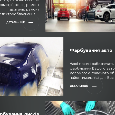
т ходової частини, 3D
еометрія коліс, ремонт
двигунів, ремонт
електрообладнання ...
ДЕТАЛЬНІШЕ
Фарбування авто
Наші фахівці забезпечать 
фарбування Вашого авто
допомогою сучасного об
найоптимальніші для Вас 
ДЕТАЛЬНІШЕ
рбування дисків