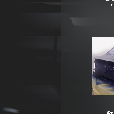
ремон
г
Фа