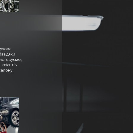
узова
 Завдяки
ристовуємо,
 клієнтів
салону.